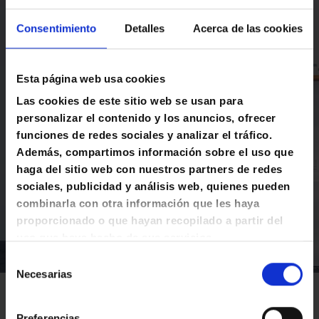
Arquitectura de
Consentimiento
Detalles
Acerca de las cookies
agua caliente.
Esta página web usa cookies
Asesoría, capacitación,
supervisión y servicio post
Las cookies de este sitio web se usan para
venta.
personalizar el contenido y los anuncios, ofrecer
funciones de redes sociales y analizar el tráfico.
Todos tus proyectos de
Además, compartimos información sobre el uso que
construcción están protegidos por
la red de expertos en calentadores
haga del sitio web con nuestros partners de redes
más importante de México.
sociales, publicidad y análisis web, quienes pueden
combinarla con otra información que les haya
proporcionado o que hayan recopilado a partir del
uso que haya hecho de sus servicios.
S
Necesarias
e
l
e
Preferencias