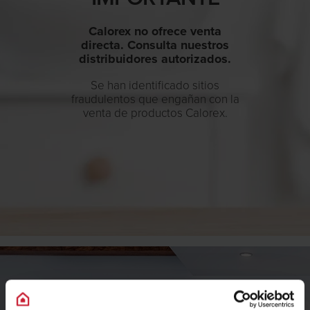
Calorex no ofrece venta
directa. Consulta nuestros
distribuidores autorizados.
Se han identificado sitios
fraudulentos que engañan con la
venta de productos Calorex.