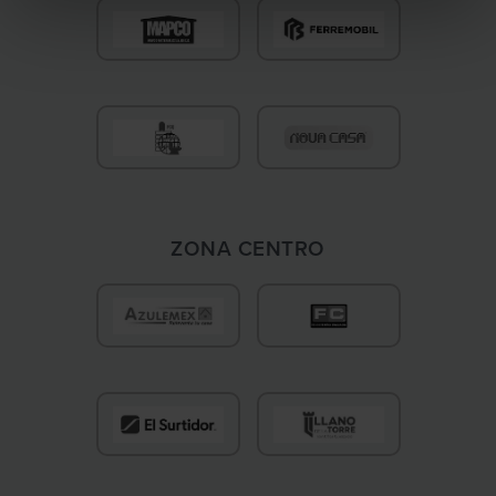
e
n
t
o
ZONA CENTRO