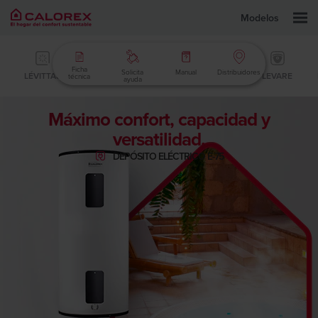
Modelos
Ficha
Solicita
Manual
Distribuidores
LÉVITTAS
ELEVA
ELEVA R
ELEVA PRO
LEVARE
técnica
ayuda
Máximo confort, capacidad y
versatilidad.
DEPÓSITO ELÉCTRICO E-75