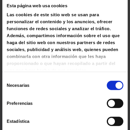
Esta página web usa cookies
Las cookies de este sitio web se usan para
personalizar el contenido y los anuncios, ofrecer
funciones de redes sociales y analizar el tráfico.
Válvula de alivio
Además, compartimos información sobre el uso que
Libera la presión cuando el agua supera el limite
haga del sitio web con nuestros partners de redes
de temperatura, dándote más seguridad.
sociales, publicidad y análisis web, quienes pueden
combinarla con otra información que les haya
proporcionado o que hayan recopilado a partir del
uso que haya hecho de sus servicios.
S
Necesarias
e
DEPÓSITO ELÉCTRICO E-75
l
Dimensiones
e
Preferencias
c
c
E-75
i
Estadística
ó